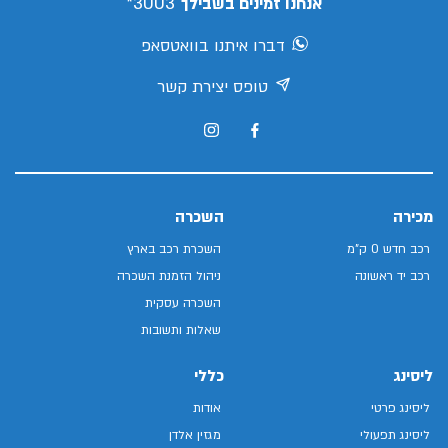
3003*
אנחנו זמינים בשבילך
דברו איתנו בוואטסאפ
טופס יצירת קשר
מכירה
השכרה
רכב חדש 0 ק"מ
השכרת רכב בארץ
רכב יד ראשונה
ניהול הזמנת השכרה
השכרה עסקית
שאלות ותשובות
ליסינג
כללי
ליסינג פרטי
אודות
ליסינג תפעולי
מגזין אלדן