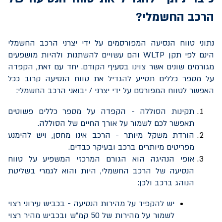
הרכב החשמלי?
נתוני טווח הנסיעה המפורסמים על ידי יצרני הרכב החשמלי
הינם לפי תקן
WLTP
והם עשויים להשתנות ולהיות מושפעים
מגורמים שונים אשר צוינו בסעיף הקודם. יחד עם זאת, הקפדה
על מספר כללים תסייע להגדיל את טווח הנסיעה קרוב ככל
האפשר לטווח המפורסם על ידי יצרני / יבואני הרכב החשמלי:
תקינות הסוללה - הקפדה על מספר כללים פשוטים
תאפשר לכם
לשמור על אורך החיים של הסוללה.
הורדת משקל מיותר - הרכב אינו מחסן, ויש להימנע
מפריטים מיותרים ברכב ובעיקר כבדים.
אופי הנהיגה הוא הגורם המרכזי המשפיע על טווח
הנסיעה של הרכב החשמלי, היות והוא לגמרי בשליטת
הנוהג ברכב ולכן:
יש להקפיד על מהירות הנסיעה - בכביש עירוני רצוי
לשמור על מהירות של 50 קמ”ש ובכביש מהיר רצוי