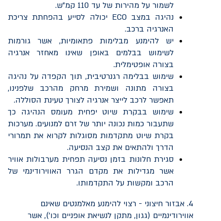
לשמור על מהירות של עד 110 קמ"ש.
נהיגה במצב
ECO
יכולה לסייע בהפחתת צריכת
האנרגיה ברכב.
יש להימנע מבלימות פתאומיות, אשר גורמות
לשימוש בבלמים באופן שאינו מאחזר אנרגיה
בצורה אופטימלית.
שימוש בבלימה רגנרטיבית, תוך הקפדה על נהיגה
בצורה מתונה ושמירת מרחק מהרכב שלפנינו,
תאפשר לרכב לייצר אנרגיה לצורך טעינת הסוללה.
שימוש בבקרת שיוט יפחית מעומס הנהיגה כך
שתעבור כמות נכונה יותר של זרם למנועים. מערכות
בקרת שיוט מתקדמות מסוגלות לקרוא את תמרורי
הדרך ולהתאים את קצב הנסיעה.
סגירת חלונות בזמן נסיעה תפחית מערבולות אוויר
אשר מגדילות את מקדם הגרר האווירודינמי של
הרכב ומקשות על התקדמותו.
4. אבזור חיצוני - רצוי להימנע מאלמנטים שאינם
אווירודינמיים (גגון, מתקן לנשיאת אופניים וכו'), אשר