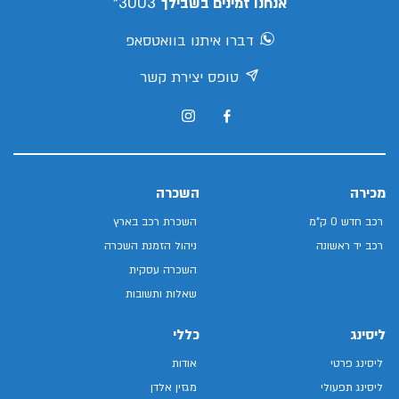
3003*
אנחנו זמינים בשבילך
דברו איתנו בוואטסאפ
טופס יצירת קשר
מכירה
השכרה
רכב חדש 0 ק"מ
השכרת רכב בארץ
רכב יד ראשונה
ניהול הזמנת השכרה
השכרה עסקית
שאלות ותשובות
ליסינג
כללי
ליסינג פרטי
אודות
ליסינג תפעולי
מגזין אלדן