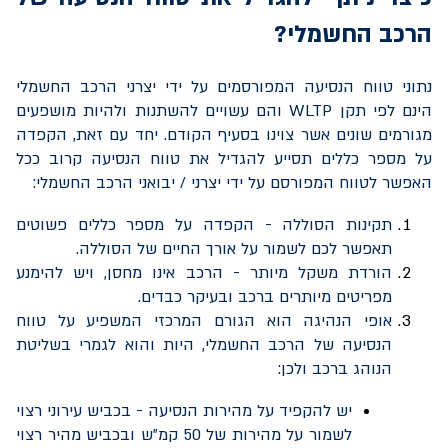
הרכב החשמלי?
נתוני טווח הנסיעה המפורסמים על ידי יצרני הרכב החשמלי
הינם לפי תקן
WLTP
והם עשויים להשתנות ולהיות מושפעים
מגורמים שונים אשר צוינו בסעיף הקודם. יחד עם זאת, הקפדה
על מספר כללים תסייע להגדיל את טווח הנסיעה קרוב ככל
האפשר לטווח המפורסם על ידי יצרני / יבואני הרכב החשמלי:
תקינות הסוללה - הקפדה על מספר כללים פשוטים
תאפשר לכם
לשמור על אורך החיים של הסוללה.
הורדת משקל מיותר - הרכב אינו מחסן, ויש להימנע
מפריטים מיותרים ברכב ובעיקר כבדים.
אופי הנהיגה הוא הגורם המרכזי המשפיע על טווח
הנסיעה של הרכב החשמלי, היות והוא לגמרי בשליטת
הנוהג ברכב ולכן:
יש להקפיד על מהירות הנסיעה - בכביש עירוני רצוי
לשמור על מהירות של 50 קמ”ש ובכביש מהיר רצוי