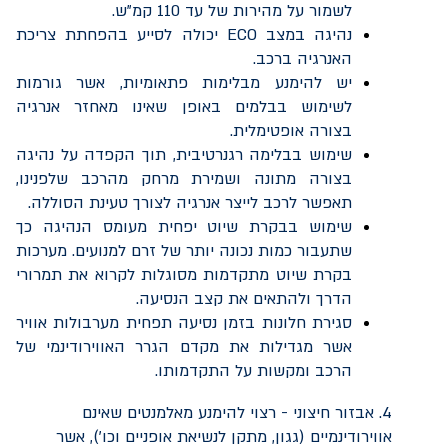
לשמור על מהירות של עד 110 קמ"ש.
נהיגה במצב
ECO
יכולה לסייע בהפחתת צריכת
האנרגיה ברכב.
יש להימנע מבלימות פתאומיות, אשר גורמות
לשימוש בבלמים באופן שאינו מאחזר אנרגיה
בצורה אופטימלית.
שימוש בבלימה רגנרטיבית, תוך הקפדה על נהיגה
בצורה מתונה ושמירת מרחק מהרכב שלפנינו,
תאפשר לרכב לייצר אנרגיה לצורך טעינת הסוללה.
שימוש בבקרת שיוט יפחית מעומס הנהיגה כך
שתעבור כמות נכונה יותר של זרם למנועים. מערכות
בקרת שיוט מתקדמות מסוגלות לקרוא את תמרורי
הדרך ולהתאים את קצב הנסיעה.
סגירת חלונות בזמן נסיעה תפחית מערבולות אוויר
אשר מגדילות את מקדם הגרר האווירודינמי של
הרכב ומקשות על התקדמותו.
4. אבזור חיצוני - רצוי להימנע מאלמנטים שאינם
אווירודינמיים (גגון, מתקן לנשיאת אופניים וכו'), אשר