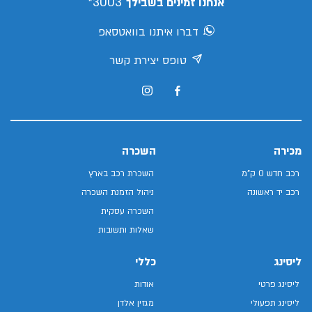
3003*
אנחנו זמינים בשבילך
דברו איתנו בוואטסאפ
טופס יצירת קשר
מכירה
השכרה
רכב חדש 0 ק"מ
השכרת רכב בארץ
רכב יד ראשונה
ניהול הזמנת השכרה
השכרה עסקית
שאלות ותשובות
ליסינג
כללי
ליסינג פרטי
אודות
ליסינג תפעולי
מגזין אלדן