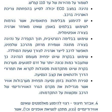
לשמור על מהירות של עד 110 קמ"ש.
נהיגה במצב
ECO
יכולה לסייע בהפחתת צריכת
האנרגיה ברכב.
יש להימנע מבלימות פתאומיות, אשר גורמות
לשימוש בבלמים באופן שאינו מאחזר אנרגיה
בצורה אופטימלית.
שימוש בבלימה רגנרטיבית, תוך הקפדה על נהיגה
בצורה מתונה ושמירת מרחק מהרכב שלפנינו,
תאפשר לרכב לייצר אנרגיה לצורך טעינת הסוללה.
שימוש בבקרת שיוט יפחית מעומס הנהיגה כך
שתעבור כמות נכונה יותר של זרם למנועים. מערכות
בקרת שיוט מתקדמות מסוגלות לקרוא את תמרורי
הדרך ולהתאים את קצב הנסיעה.
סגירת חלונות בזמן נסיעה תפחית מערבולות אוויר
אשר מגדילות את מקדם הגרר האווירודינמי של
הרכב ומקשות על התקדמותו.
4. אבזור חיצוני - רצוי להימנע מאלמנטים שאינם
אווירודינמיים (גגון, מתקן לנשיאת אופניים וכו'), אשר