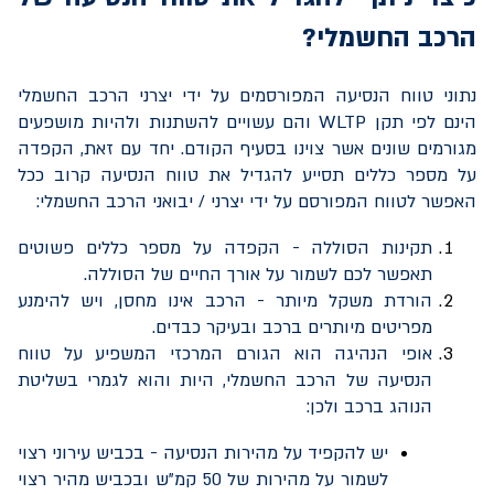
הרכב החשמלי?
נתוני טווח הנסיעה המפורסמים על ידי יצרני הרכב החשמלי
הינם לפי תקן
WLTP
והם עשויים להשתנות ולהיות מושפעים
מגורמים שונים אשר צוינו בסעיף הקודם. יחד עם זאת, הקפדה
על מספר כללים תסייע להגדיל את טווח הנסיעה קרוב ככל
האפשר לטווח המפורסם על ידי יצרני / יבואני הרכב החשמלי:
תקינות הסוללה - הקפדה על מספר כללים פשוטים
תאפשר לכם
לשמור על אורך החיים של הסוללה.
הורדת משקל מיותר - הרכב אינו מחסן, ויש להימנע
מפריטים מיותרים ברכב ובעיקר כבדים.
אופי הנהיגה הוא הגורם המרכזי המשפיע על טווח
הנסיעה של הרכב החשמלי, היות והוא לגמרי בשליטת
הנוהג ברכב ולכן:
יש להקפיד על מהירות הנסיעה - בכביש עירוני רצוי
לשמור על מהירות של 50 קמ”ש ובכביש מהיר רצוי