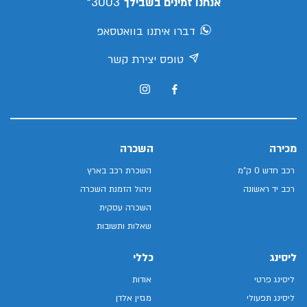
3003*
אנחנו זמינים בשבילך
דברו איתנו בוואטסאפ
טופס יצירת קשר
מכירה
השכרה
רכב חדש 0 ק"מ
השכרת רכב בארץ
רכב יד ראשונה
ניהול הזמנת השכרה
השכרה עסקית
שאלות ותשובות
ליסינג
כללי
ליסינג פרטי
אודות
ליסינג תפעולי
מגזין אלדן