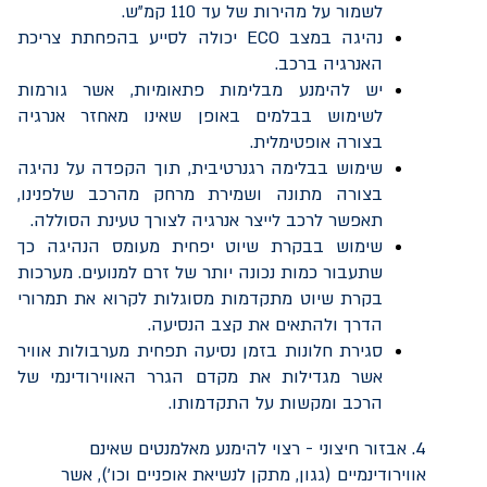
לשמור על מהירות של עד 110 קמ"ש.
נהיגה במצב
ECO
יכולה לסייע בהפחתת צריכת
האנרגיה ברכב.
יש להימנע מבלימות פתאומיות, אשר גורמות
לשימוש בבלמים באופן שאינו מאחזר אנרגיה
בצורה אופטימלית.
שימוש בבלימה רגנרטיבית, תוך הקפדה על נהיגה
בצורה מתונה ושמירת מרחק מהרכב שלפנינו,
תאפשר לרכב לייצר אנרגיה לצורך טעינת הסוללה.
שימוש בבקרת שיוט יפחית מעומס הנהיגה כך
שתעבור כמות נכונה יותר של זרם למנועים. מערכות
בקרת שיוט מתקדמות מסוגלות לקרוא את תמרורי
הדרך ולהתאים את קצב הנסיעה.
סגירת חלונות בזמן נסיעה תפחית מערבולות אוויר
אשר מגדילות את מקדם הגרר האווירודינמי של
הרכב ומקשות על התקדמותו.
4. אבזור חיצוני - רצוי להימנע מאלמנטים שאינם
אווירודינמיים (גגון, מתקן לנשיאת אופניים וכו'), אשר