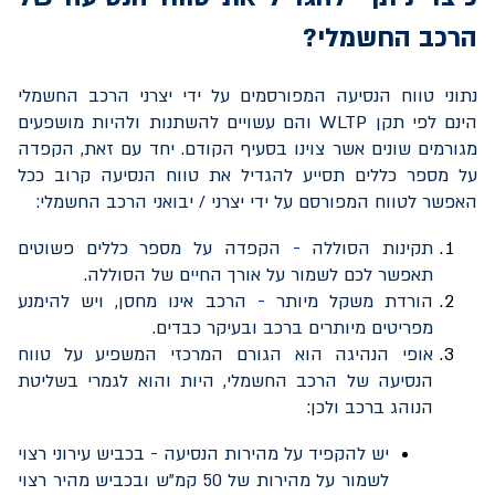
הרכב החשמלי?
נתוני טווח הנסיעה המפורסמים על ידי יצרני הרכב החשמלי
הינם לפי תקן
WLTP
והם עשויים להשתנות ולהיות מושפעים
מגורמים שונים אשר צוינו בסעיף הקודם. יחד עם זאת, הקפדה
על מספר כללים תסייע להגדיל את טווח הנסיעה קרוב ככל
האפשר לטווח המפורסם על ידי יצרני / יבואני הרכב החשמלי:
תקינות הסוללה - הקפדה על מספר כללים פשוטים
תאפשר לכם
לשמור על אורך החיים של הסוללה.
הורדת משקל מיותר - הרכב אינו מחסן, ויש להימנע
מפריטים מיותרים ברכב ובעיקר כבדים.
אופי הנהיגה הוא הגורם המרכזי המשפיע על טווח
הנסיעה של הרכב החשמלי, היות והוא לגמרי בשליטת
הנוהג ברכב ולכן:
יש להקפיד על מהירות הנסיעה - בכביש עירוני רצוי
לשמור על מהירות של 50 קמ”ש ובכביש מהיר רצוי