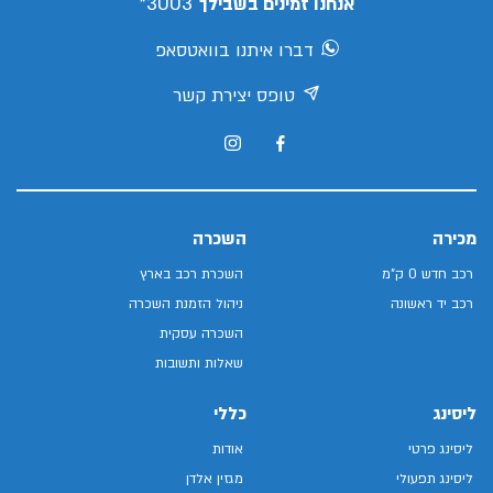
3003*
אנחנו זמינים בשבילך
דברו איתנו בוואטסאפ
טופס יצירת קשר
מכירה
השכרה
רכב חדש 0 ק"מ
השכרת רכב בארץ
רכב יד ראשונה
ניהול הזמנת השכרה
השכרה עסקית
שאלות ותשובות
ליסינג
כללי
ליסינג פרטי
אודות
ליסינג תפעולי
מגזין אלדן