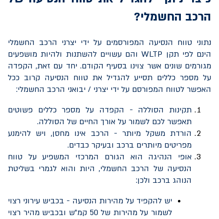
הרכב החשמלי?
נתוני טווח הנסיעה המפורסמים על ידי יצרני הרכב החשמלי
הינם לפי תקן
WLTP
והם עשויים להשתנות ולהיות מושפעים
מגורמים שונים אשר צוינו בסעיף הקודם. יחד עם זאת, הקפדה
על מספר כללים תסייע להגדיל את טווח הנסיעה קרוב ככל
האפשר לטווח המפורסם על ידי יצרני / יבואני הרכב החשמלי:
תקינות הסוללה - הקפדה על מספר כללים פשוטים
תאפשר לכם
לשמור על אורך החיים של הסוללה.
הורדת משקל מיותר - הרכב אינו מחסן, ויש להימנע
מפריטים מיותרים ברכב ובעיקר כבדים.
אופי הנהיגה הוא הגורם המרכזי המשפיע על טווח
הנסיעה של הרכב החשמלי, היות והוא לגמרי בשליטת
הנוהג ברכב ולכן:
יש להקפיד על מהירות הנסיעה - בכביש עירוני רצוי
לשמור על מהירות של 50 קמ”ש ובכביש מהיר רצוי