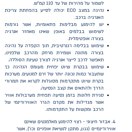
לשמור על מהירות של עד 110 קמ"ש.
נהיגה במצב
ECO
יכולה לסייע בהפחתת צריכת
האנרגיה ברכב.
יש להימנע מבלימות פתאומיות, אשר גורמות
לשימוש בבלמים באופן שאינו מאחזר אנרגיה
בצורה אופטימלית.
שימוש בבלימה רגנרטיבית, תוך הקפדה על נהיגה
בצורה מתונה ושמירת מרחק מהרכב שלפנינו,
תאפשר לרכב לייצר אנרגיה לצורך טעינת הסוללה.
שימוש בבקרת שיוט יפחית מעומס הנהיגה כך
שתעבור כמות נכונה יותר של זרם למנועים. מערכות
בקרת שיוט מתקדמות מסוגלות לקרוא את תמרורי
הדרך ולהתאים את קצב הנסיעה.
סגירת חלונות בזמן נסיעה תפחית מערבולות אוויר
אשר מגדילות את מקדם הגרר האווירודינמי של
הרכב ומקשות על התקדמותו.
4. אבזור חיצוני - רצוי להימנע מאלמנטים שאינם
אווירודינמיים (גגון, מתקן לנשיאת אופניים וכו'), אשר