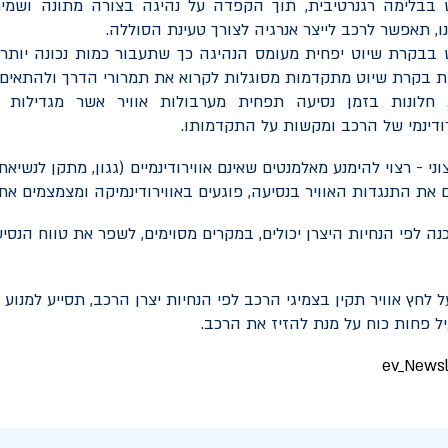
 בבלימה רגנרטיבית, תוך הקפדה על נהיגה בצורה מתונה ושמ
ו, תאפשר לרכב לייצר אנרגיה לצורך טעינת הסוללה.
 בבקרת שיוט יפחית מעומס הנהיגה כך שתעבור כמות נכונה יותר 
ת בקרת שיוט מתקדמות מסוגלות לקרוא את תמרורי הדרך ולהתאים 
 חלונות בזמן נסיעה תפחית מערבולות אוויר אשר מגדילות
ודינמי של הרכב ומקשות על התקדמותו.
צוני - רצוי להימנע מאלמנטים שאינם אווירודינמיים (גגון, מתקן לנשיאת א
 את התנגדות האוויר בנסיעה, פוגעים באווירודינמיקה ומצמצמים את 
תוכנה לפי הנחיות היצרן יכולים, במקרים מסוימים, לשפר את טווח הנס
ל לחץ אוויר תקין בצמיגי הרכב לפי הנחיות יצרן הרכב, תסייע למנוע
 פחות כוח על מנת להזיז את הרכב.