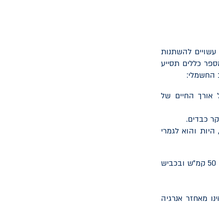
עשויים להשתנות
ספר כללים תסייע
 החשמלי:
 אורך החיים של
קר כבדים.
היות והוא לגמרי
יש להקפיד על מהירות הנסיעה - בכביש עירוני רצוי לשמור על מהירות של 50 קמ”ש ובכביש
נו מאחזר אנרגיה