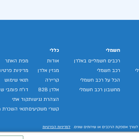
חשמלי
כללי
רכבים חשמליים באלדן
אודות
מפת האתר
י
רכב חשמלי
מגזין אלדן
מדיניות פרטיו
הכל על רכב חשמלי
קריירה
תנאי שימוש
מחשבון רכב חשמלי
אלדן B2B
דו"ח פומבי שכ
הצהרת נגישות
קוד אתי
קשרי משקיעים
תנאי השכרת ר
לצורך אספקת הרכבים או שירותים שונים.
למדיניות הפרטיות