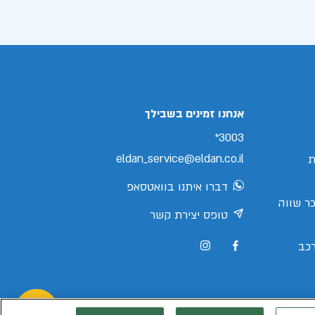
אנחנו זמינים בשבילך
3003*
eldan_service@eldan.co.il
ת
דברו איתנו בוואטסאפ
ר שווה
טופס יצירת קשר
כב