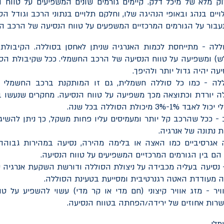
ק מלא של מיכל דלק. קיימים גורמים שונים המשפיעים על טווח 
ים בנהג ובאופי הנהיגה שלו, וחלקם תלויים בנתוני הרכב וגודל הס
 נעבור על הגורמים המרכזיים המשפעים על טווח הנסיעה של הרכב ה
ללה - מתייחסת לכמות האנרגיה שניתן לאחסן בסוללה. הקיבולת 
) ומשפיעה על טווח הנסיעה של הרכב החשמלי. ככל שקיבולת הסו
עה יהיה גדול יותר ולהיפך.
ללה - כמו כל סוללה חשמלית, גם זו המותקנת ברכב החשמלי
ה יורדת וכתוצאה מכך משפיעה על טווח הנסיעה. מחקרים שנעשו ב
1-3% מיכולת הסוללה בכל שנה.
 ככל שהרכב קל יותר ומעמיסים עליו פחות משקל, כך ניתן להשיג 
ת נתונה של אנרגיה.
ה אגרסיביים כמו האצה או בלימה מהירה, נסיעה במהירות גבוהה
 הם בין הגורמים המרכזיים המשפיעים על טווח הנסיעה.
 נסיעה בעליה מכבידה על ניצולת הסוללה ודורשת השקעת אנרגיה י
ה מעודדת האטה רגנרטיבית ומסייעת בטעינת הסוללה.
ויר - מזג אוויר קיצוני (חם מדי או קר מדי) עשוי להשפיע על ט
רות אחוזים של ירידה/הפחתה בטווח הנסיעה.