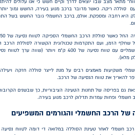
וח" מתאר מצב שבו יוצאים לדרך וקיים חשש כי אנו עלולים להית
עם סוללה ריקה. כאשר מדובר ברכב מנוע בעירה, החשש נמוך יות
ק היא רחבה ומספקת. אולם, ברכב החשמלי גובר החשש בשל התפי
ם.
ל שחלף הזמן, ועם התקדמות טכנולוגית הקשורה לסוללת הרכב הח
למצוא כלי רכב חשמליים עם טווח נסיעה של 400 ק"מ ויותר (שוו
ק מלא).
שמלי משקיעות מאמצים רבים על מנת לייצר סוללה חזקה ויעילה 
ר להאריך את טווח הנסיעה של הרכב.
ת גם בפריסה של תחנות הטעינה הציבוריות, כך שבשנים הקרובות 
 חשמלי ופחות עמדות תדלוק לרכב מנוע בעירה.
ה של הרכב החשמלי והגורמים המשפיעים
רכב חשמלי לאחר טעינת הסוללה במלואה די דומה לטווח נסיעה 