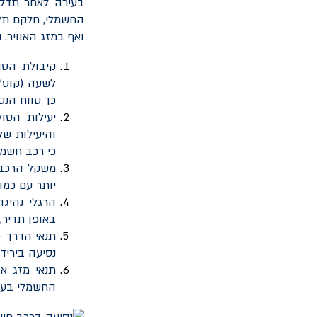
בעירה לאחר תדלו
החשמלי, חלקם תלוי
ואף במזג האוויר.
קיבולת הסו
לשעה (קוט"ש
כך טווח הנסי
יעילות הסו
והיעילות של
כי רכב חשמלי יכול לאבד %
משקל הרכב -
יותר עם כמו
הרגלי נהיג
באופן תדיר,
תנאי הדרך -
נסיעה ביריד
תנאי מזג או
החשמלי בעש