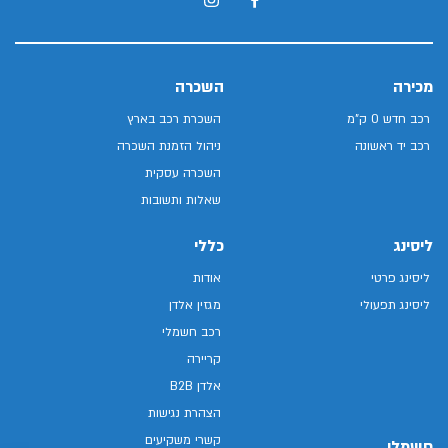
מכירה
השכרה
רכב חדש 0 ק"מ
השכרת רכב בארץ
רכב יד ראשונה
ניהול הזמנת השכרה
השכרה עסקית
שאלות ותשובות
ליסינג
כללי
ליסינג פרטי
אודות
ליסינג תפעולי
מגזין אלדן
רכב חשמלי
קריירה
אלדן B2B
הצהרת נגישות
קשרי משקיעים
חשמלי