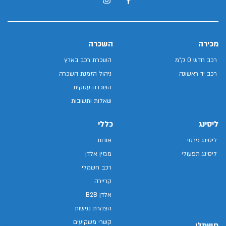
מכירה
השכרה
רכב חדש 0 ק"מ
השכרת רכב בארץ
רכב יד ראשונה
ניהול הזמנת השכרה
השכרה עסקית
שאלות ותשובות
ליסינג
כללי
ליסינג פרטי
אודות
ליסינג תפעולי
מגזין אלדן
רכב חשמלי
קריירה
אלדן B2B
הצהרת נגישות
קשרי משקיעים
חשמלי