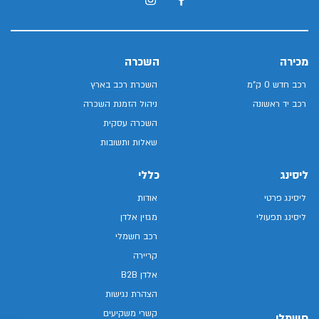
מכירה
השכרה
רכב חדש 0 ק"מ
השכרת רכב בארץ
רכב יד ראשונה
ניהול הזמנת השכרה
השכרה עסקית
שאלות ותשובות
ליסינג
כללי
ליסינג פרטי
אודות
ליסינג תפעולי
מגזין אלדן
רכב חשמלי
קריירה
אלדן B2B
הצהרת נגישות
קשרי משקיעים
חשמלי