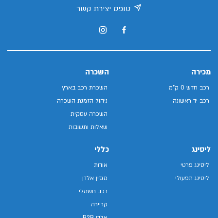
טופס יצירת קשר
מכירה
השכרה
רכב חדש 0 ק"מ
השכרת רכב בארץ
רכב יד ראשונה
ניהול הזמנת השכרה
השכרה עסקית
שאלות ותשובות
ליסינג
כללי
ליסינג פרטי
אודות
ליסינג תפעולי
מגזין אלדן
רכב חשמלי
קריירה
אלדן B2B