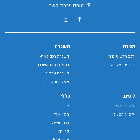
טופס יצירת קשר
מכירה
השכרה
רכב חדש 0 ק"מ
השכרת רכב בארץ
רכב יד ראשונה
ניהול הזמנת השכרה
השכרה עסקית
שאלות ותשובות
ליסינג
כללי
ליסינג פרטי
אודות
ליסינג תפעולי
מגזין אלדן
רכב חשמלי
קריירה
אלדן B2B