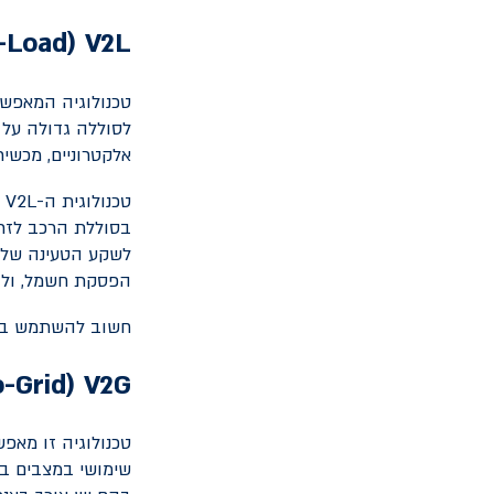
o-Load
(
V2L
טכנולוגיה המאפש
לסוללה גדולה על 
אלקטרוניים, מכשיר
טכנולוגית ה-
V2L
ע
בסוללת הרכב לזרם
לשקע הטעינה של 
הפסקת חשמל, ולהק
חשוב להשתמש בצי
o-Grid
(
V2G
טכנולוגיה זו מאפ
שימושי במצבים בה