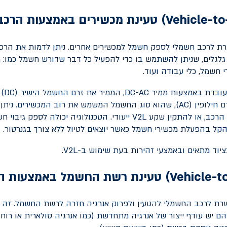
Vehicle-t
) טעינת מכשירים באמצעות הרכב
רת לרכב חשמלי לספק חשמל למכשירים אחרים. ניתן לדמות את הרכ
גלגלים, שניתן להשתמש בו כדי להפעיל כל דבר שדורש חשמל כמו: 
י חשמל, כלי עבודה ועוד.
ובדת באמצעות ממיר
DC-AC
, הממיר את זרם החשמל הישיר (
DC
) 
 חילופין (
AC
), שהוא סוג החשמל המשמש את רוב המכשירים. ניתן
הרכב, או להתקין שקע
V2L
ייעודי. הטכנולוגיה יכולה לספק גיבוי 
ל בהפעלת מכשירי חשמל כאשר יוצאים לטיול ללא צורך בגנרטור.
וד מתאים ובאמצעי זהירות בעת שימוש ב-
V2L
.
Vehicle-t
) טעינת רשת החשמל באמצעות ה
שרת לרכב החשמלי להטעין ולפרוק אנרגיה חזרה לרשת החשמל. זה י
ם יש עודף ייצור של אנרגיה מתחדשת (כמו אנרגיה סולארית או רוח)