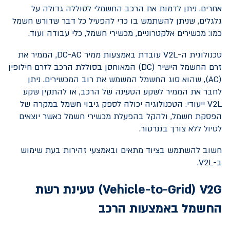
אחרים. ניתן לדמות את הרכב החשמלי לסוללה גדולה על
גלגלים, שניתן להשתמש בו כדי להפעיל כל דבר שדורש חשמל
כמו: מכשירים אלקטרוניים, מכשירי חשמל, כלי עבודה ועוד.
טכנולוגית ה-
V2L
עובדת באמצעות ממיר
DC-AC
, הממיר את
זרם החשמל הישיר (
DC
) המאוחסן בסוללת הרכב לזרם חילופין
(
AC
), שהוא סוג החשמל המשמש את רוב המכשירים. ניתן
לחבר את הממיר לשקע הטעינה של הרכב, או להתקין שקע
V2L
ייעודי. הטכנולוגיה יכולה לספק גיבוי חשמל במקרה של
הפסקת חשמל, ולהקל בהפעלת מכשירי חשמל כאשר יוצאים
לטיול ללא צורך בגנרטור.
חשוב להשתמש בציוד מתאים ובאמצעי זהירות בעת שימוש
ב-
V2L
.
V2G
(
Vehicle-to-Grid
) טעינת רשת
החשמל באמצעות הרכב