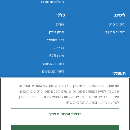
שאלות ותשובות
ליסינג
כללי
ליסינג פרטי
אודות
ליסינג תפעולי
מגזין אלדן
רכב חשמלי
קריירה
אלדן B2B
הצהרת נגישות
קשרי משקיעים
חשמלי
מפת האתר
רכבים חשמליים באלדן
אנו מעבדים את המידע האישי שלך כדי למדוד ולשפר את האתרים והשירות
מדיניות פרטיות
רכב חשמלי
שלנו, כדי לסייע לקמפיינים השיווקיים שלנו ולספק תוכן ופרסום מותאמים
תנאי שימוש
אישית. בלחיצה על הכפתור בצד ימין, תוכל לממש את זכויות הפרטיות שלך.
הכל על רכב חשמלי
דו"ח פומבי שכר שווה
למידע נוסף עיין בהודעת הפרטיות שלנו
מחשבון רכב חשמלי
קוד אתי
זכויות הפרטיות שלך
תנאי השכרת רכב
המידע שיימסר על ידך במהלך השימוש באתר יישמר וישמש את אלדן, או צד שלישי,