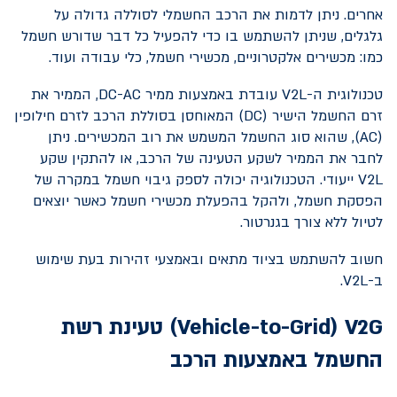
אחרים. ניתן לדמות את הרכב החשמלי לסוללה גדולה על
גלגלים, שניתן להשתמש בו כדי להפעיל כל דבר שדורש חשמל
כמו: מכשירים אלקטרוניים, מכשירי חשמל, כלי עבודה ועוד.
טכנולוגית ה-
V2L
עובדת באמצעות ממיר
DC-AC
, הממיר את
זרם החשמל הישיר (
DC
) המאוחסן בסוללת הרכב לזרם חילופין
(
AC
), שהוא סוג החשמל המשמש את רוב המכשירים. ניתן
לחבר את הממיר לשקע הטעינה של הרכב, או להתקין שקע
V2L
ייעודי. הטכנולוגיה יכולה לספק גיבוי חשמל במקרה של
הפסקת חשמל, ולהקל בהפעלת מכשירי חשמל כאשר יוצאים
לטיול ללא צורך בגנרטור.
חשוב להשתמש בציוד מתאים ובאמצעי זהירות בעת שימוש
ב-
V2L
.
V2G
(
Vehicle-to-Grid
) טעינת רשת
החשמל באמצעות הרכב