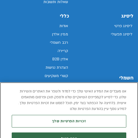
שאלות ותשובות
ליסינג
כללי
ליסינג פרטי
אודות
ליסינג תפעולי
מגזין אלדן
רכב חשמלי
קריירה
אלדן B2B
הצהרת נגישות
קשרי משקיעים
חשמלי
מפת האתר
רכבים חשמליים באלדן
אנו מעבדים את המידע האישי שלך כדי למדוד ולשפר את האתרים והשירות
מדיניות פרטיות
רכב חשמלי
שלנו, כדי לסייע לקמפיינים השיווקיים שלנו ולספק תוכן ופרסום מותאמים
תנאי שימוש
אישית. בלחיצה על הכפתור בצד ימין, תוכל לממש את זכויות הפרטיות שלך.
הכל על רכב חשמלי
דו"ח פומבי שכר שווה
למידע נוסף עיין בהודעת הפרטיות שלנו
מחשבון רכב חשמלי
קוד אתי
זכויות הפרטיות שלך
תנאי השכרת רכב
המידע שיימסר על ידך במהלך השימוש באתר יישמר וישמש את אלדן, או צד שלישי,