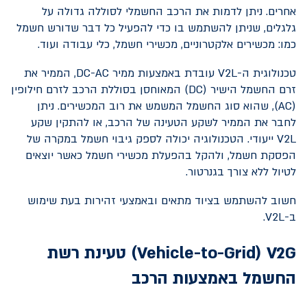
אחרים. ניתן לדמות את הרכב החשמלי לסוללה גדולה על
גלגלים, שניתן להשתמש בו כדי להפעיל כל דבר שדורש חשמל
כמו: מכשירים אלקטרוניים, מכשירי חשמל, כלי עבודה ועוד.
טכנולוגית ה-
V2L
עובדת באמצעות ממיר
DC-AC
, הממיר את
זרם החשמל הישיר (
DC
) המאוחסן בסוללת הרכב לזרם חילופין
(
AC
), שהוא סוג החשמל המשמש את רוב המכשירים. ניתן
לחבר את הממיר לשקע הטעינה של הרכב, או להתקין שקע
V2L
ייעודי. הטכנולוגיה יכולה לספק גיבוי חשמל במקרה של
הפסקת חשמל, ולהקל בהפעלת מכשירי חשמל כאשר יוצאים
לטיול ללא צורך בגנרטור.
חשוב להשתמש בציוד מתאים ובאמצעי זהירות בעת שימוש
ב-
V2L
.
V2G
(
Vehicle-to-Grid
) טעינת רשת
החשמל באמצעות הרכב