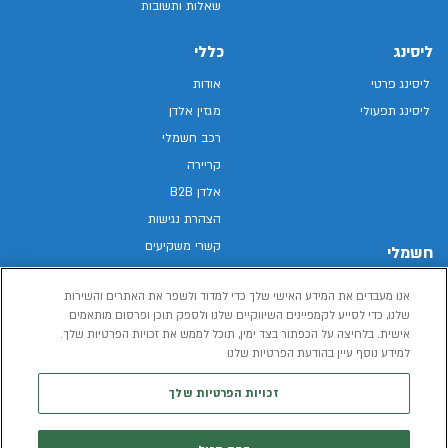
שאלות ותשובות
ליסינג
כללי
ליסינג פרטי
אודות
ליסינג תפעולי
מגזין אלדן
רכב חשמלי
קריירה
אלדן B2B
הצהרת נגישות
קשרי משקיעים
חשמלי
מפת האתר
רכבים חשמליים באלדן
אנו מעבדים את המידע האישי שלך כדי למדוד ולשפר את האתרים והשירות
מדיניות פרטיות
רכב חשמלי
שלנו, כדי לסייע לקמפיינים השיווקיים שלנו ולספק תוכן ופרסום מותאמים
תנאי שימוש
אישית. בלחיצה על הכפתור בצד ימין, תוכל לממש את זכויות הפרטיות שלך.
הכל על רכב חשמלי
דו"ח פומבי שכר שווה
למידע נוסף עיין בהודעת הפרטיות שלנו
מחשבון רכב חשמלי
קוד אתי
זכויות הפרטיות שלך
תנאי השכרת רכב
המידע שיימסר על ידך במהלך השימוש באתר יישמר וישמש את אלדן, או צד שלישי,