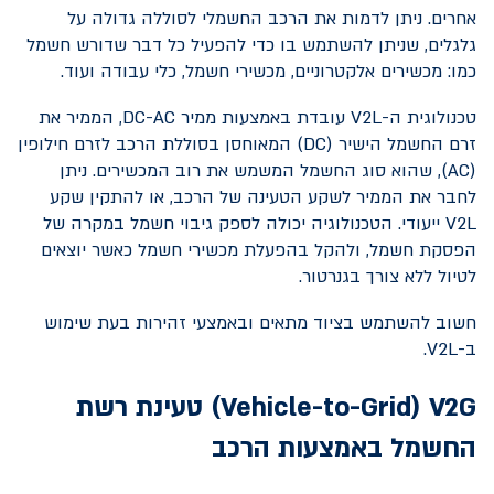
אחרים. ניתן לדמות את הרכב החשמלי לסוללה גדולה על
גלגלים, שניתן להשתמש בו כדי להפעיל כל דבר שדורש חשמל
כמו: מכשירים אלקטרוניים, מכשירי חשמל, כלי עבודה ועוד.
טכנולוגית ה-
V2L
עובדת באמצעות ממיר
DC-AC
, הממיר את
זרם החשמל הישיר (
DC
) המאוחסן בסוללת הרכב לזרם חילופין
(
AC
), שהוא סוג החשמל המשמש את רוב המכשירים. ניתן
לחבר את הממיר לשקע הטעינה של הרכב, או להתקין שקע
V2L
ייעודי. הטכנולוגיה יכולה לספק גיבוי חשמל במקרה של
הפסקת חשמל, ולהקל בהפעלת מכשירי חשמל כאשר יוצאים
לטיול ללא צורך בגנרטור.
חשוב להשתמש בציוד מתאים ובאמצעי זהירות בעת שימוש
ב-
V2L
.
V2G
(
Vehicle-to-Grid
) טעינת רשת
החשמל באמצעות הרכב