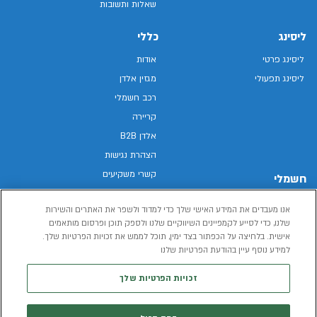
שאלות ותשובות
ליסינג
כללי
ליסינג פרטי
אודות
ליסינג תפעולי
מגזין אלדן
רכב חשמלי
קריירה
אלדן B2B
הצהרת נגישות
קשרי משקיעים
חשמלי
מפת האתר
רכבים חשמליים באלדן
אנו מעבדים את המידע האישי שלך כדי למדוד ולשפר את האתרים והשירות
מדיניות פרטיות
רכב חשמלי
שלנו, כדי לסייע לקמפיינים השיווקיים שלנו ולספק תוכן ופרסום מותאמים
תנאי שימוש
אישית. בלחיצה על הכפתור בצד ימין, תוכל לממש את זכויות הפרטיות שלך.
הכל על רכב חשמלי
דו"ח פומבי שכר שווה
למידע נוסף עיין בהודעת הפרטיות שלנו
מחשבון רכב חשמלי
קוד אתי
זכויות הפרטיות שלך
תנאי השכרת רכב
המידע שיימסר על ידך במהלך השימוש באתר יישמר וישמש את אלדן, או צד שלישי,