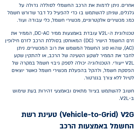
אחרים. ניתן לדמות את הרכב החשמלי לסוללה גדולה על
גלגלים, שניתן להשתמש בו כדי להפעיל כל דבר שדורש חשמל
כמו: מכשירים אלקטרוניים, מכשירי חשמל, כלי עבודה ועוד.
טכנולוגית ה-
V2L
עובדת באמצעות ממיר
DC-AC
, הממיר את
זרם החשמל הישיר (
DC
) המאוחסן בסוללת הרכב לזרם חילופין
(
AC
), שהוא סוג החשמל המשמש את רוב המכשירים. ניתן
לחבר את הממיר לשקע הטעינה של הרכב, או להתקין שקע
V2L
ייעודי. הטכנולוגיה יכולה לספק גיבוי חשמל במקרה של
הפסקת חשמל, ולהקל בהפעלת מכשירי חשמל כאשר יוצאים
לטיול ללא צורך בגנרטור.
חשוב להשתמש בציוד מתאים ובאמצעי זהירות בעת שימוש
ב-
V2L
.
V2G
(
Vehicle-to-Grid
) טעינת רשת
החשמל באמצעות הרכב