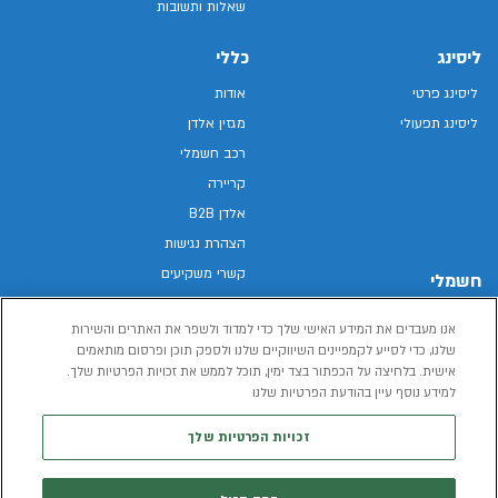
שאלות ותשובות
ליסינג
כללי
ליסינג פרטי
אודות
ליסינג תפעולי
מגזין אלדן
רכב חשמלי
קריירה
אלדן B2B
הצהרת נגישות
קשרי משקיעים
חשמלי
מפת האתר
רכבים חשמליים באלדן
אנו מעבדים את המידע האישי שלך כדי למדוד ולשפר את האתרים והשירות
מדיניות פרטיות
רכב חשמלי
שלנו, כדי לסייע לקמפיינים השיווקיים שלנו ולספק תוכן ופרסום מותאמים
תנאי שימוש
אישית. בלחיצה על הכפתור בצד ימין, תוכל לממש את זכויות הפרטיות שלך.
הכל על רכב חשמלי
דו"ח פומבי שכר שווה
למידע נוסף עיין בהודעת הפרטיות שלנו
מחשבון רכב חשמלי
קוד אתי
זכויות הפרטיות שלך
תנאי השכרת רכב
המידע שיימסר על ידך במהלך השימוש באתר יישמר וישמש את אלדן, או צד שלישי,