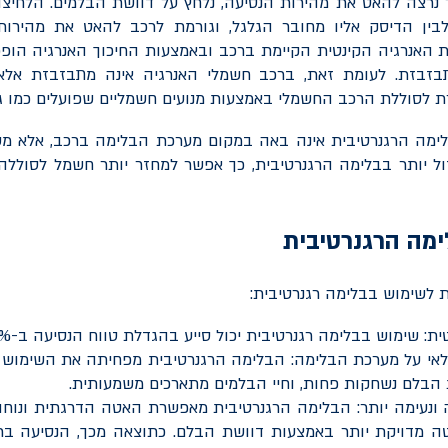
 נרצה להאט את מהירות הנסיעה, נלחץ על דוושת הבלמים. הלחיצה 
בין הדיסק אליו מחובר הגלגל, וגורמת לרכב להאט את מהירותו
 האנרגיה הקינטית הקיימת ברכב ובאמצעות החיכוך האנרגיה הופ
בזבזת. לעומת זאת, ברכב חשמלי האנרגיה אינה מתבזבזת אלא
לסוללת הרכב החשמלי באמצעות מנועים חשמליים שפועלים כמו גנ
בלימה הרגנרטיבית אינה באה במקום מערכת הבלימה ברכב, אלא מש
ל יותר בבלימה הרגנרטיבית, כך אפשר למחזר יותר חשמל לסוללה 
ימה הרגנרטיבית
ת לשימוש בבלימה רגנרטיבית:
ית: שימוש בבלימה רגנרטיבית יכול סייע בהגדלת טווח הנסיעה ב-5%-20%.
י על מערכת הבלימה: הבלימה הרגנרטיבית מפחיתה את השימוש 
 הבלם נשחקות פחות, וחיי הבלמים מתארכים משמעותית.
ונעימה יותר: הבלימה הרגנרטיבית מאפשרת האטה הדרגתית ונוחה י
טה מדויקת יותר באמצעות דוושת הבלם. כתוצאה מכך, הנסיעה בר