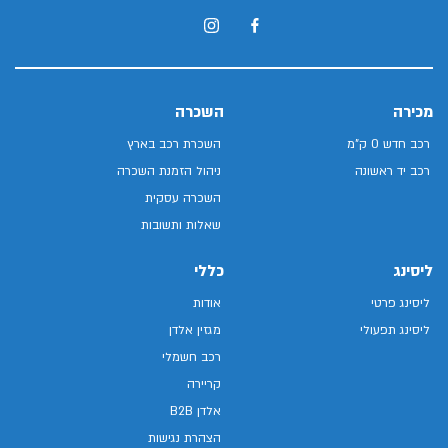
מכירה
השכרה
רכב חדש 0 ק"מ
השכרת רכב בארץ
רכב יד ראשונה
ניהול הזמנת השכרה
השכרה עסקית
שאלות ותשובות
ליסינג
כללי
ליסינג פרטי
אודות
ליסינג תפעולי
מגזין אלדן
רכב חשמלי
קריירה
אלדן B2B
הצהרת נגישות