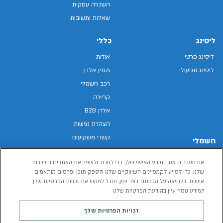
השכרה עסקית
שאלות ותשובות
ליסינג
כללי
ליסינג פרטי
אודות
ליסינג תפעולי
מגזין אלדן
רכב חשמלי
קריירה
אלדן B2B
הצהרת נגישות
קשרי משקיעים
חשמלי
מפת האתר
רכבים חשמליים באלדן
אנו מעבדים את המידע האישי שלך כדי למדוד ולשפר את האתרים והשירות
מדיניות פרטיות
רכב חשמלי
שלנו, כדי לסייע לקמפיינים השיווקיים שלנו ולספק תוכן ופרסום מותאמים
תנאי שימוש
אישית. בלחיצה על הכפתור בצד ימין, תוכל לממש את זכויות הפרטיות שלך.
הכל על רכב חשמלי
דו"ח פומבי שכר שווה
למידע נוסף עיין בהודעת הפרטיות שלנו
מחשבון רכב חשמלי
קוד אתי
זכויות הפרטיות שלך
תנאי השכרת רכב