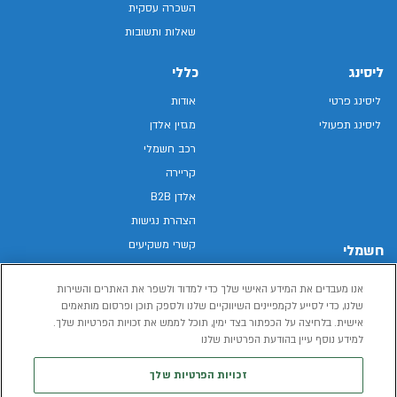
השכרה עסקית
שאלות ותשובות
ליסינג
כללי
ליסינג פרטי
אודות
ליסינג תפעולי
מגזין אלדן
רכב חשמלי
קריירה
אלדן B2B
הצהרת נגישות
קשרי משקיעים
חשמלי
מפת האתר
רכבים חשמליים באלדן
אנו מעבדים את המידע האישי שלך כדי למדוד ולשפר את האתרים והשירות
מדיניות פרטיות
רכב חשמלי
שלנו, כדי לסייע לקמפיינים השיווקיים שלנו ולספק תוכן ופרסום מותאמים
תנאי שימוש
אישית. בלחיצה על הכפתור בצד ימין, תוכל לממש את זכויות הפרטיות שלך.
הכל על רכב חשמלי
דו"ח פומבי שכר שווה
למידע נוסף עיין בהודעת הפרטיות שלנו
מחשבון רכב חשמלי
קוד אתי
זכויות הפרטיות שלך
תנאי השכרת רכב