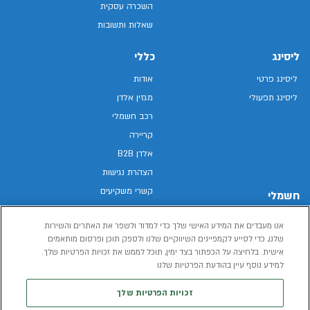
השכרה עסקית
שאלות ותשובות
ליסינג
כללי
ליסינג פרטי
אודות
ליסינג תפעולי
מגזין אלדן
רכב חשמלי
קריירה
אלדן B2B
הצהרת נגישות
קשרי משקיעים
חשמלי
מפת האתר
רכבים חשמליים באלדן
אנו מעבדים את המידע האישי שלך כדי למדוד ולשפר את האתרים והשירות
מדיניות פרטיות
רכב חשמלי
שלנו, כדי לסייע לקמפיינים השיווקיים שלנו ולספק תוכן ופרסום מותאמים
תנאי שימוש
אישית. בלחיצה על הכפתור בצד ימין, תוכל לממש את זכויות הפרטיות שלך.
הכל על רכב חשמלי
דו"ח פומבי שכר שווה
למידע נוסף עיין בהודעת הפרטיות שלנו
מחשבון רכב חשמלי
קוד אתי
זכויות הפרטיות שלך
תנאי השכרת רכב