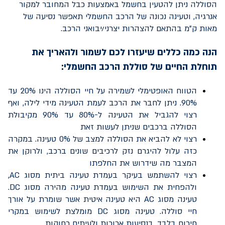
הסוללה ניתן להטעין בחשמל באמצעות כבל המחובר למקור
אנרגיה, וטעינה נכונה של הרכב החשמלי תאפשר נסיעה של
מאות ק"מ בהתאם להצהרות יצרני/יבואני הרכב.
הנה כמה כללים שיעזרו לכם לשמור ולהאריך את
תוחלת החיים של סוללת הרכב החשמלי:
הטווח האופטימלי לשמירה על חיי הסוללה הינו 20% עד
90%. ניתן לחבר את הרכב לעמת הטעינה מידי לילה, ואף
רצוי להגביל את הטעינה ל-80% עד 90% מקיבולת
הסוללה ברכבים שניתן לעשות זאת
רצוי לא להביא את הסוללה למצב של 0% טעינה. במקרה
כזה עלול להיגרם נזק לרכיבים שונים ברכב, ולרוקן את
המצבר מה שידרוש את החלפתו
רצוי להשתמש בעיקר בעמדת טעינה ביתית מסוג
AC
,
ולהפחית את השימוש בעמדת טעינה מהירה מסוג
DC
.
טעינה מסוג
AC
היא טעינה איטית אשר שומרת על אורך
חיי סוללה. טעינה מסוג
DC
מומלצת לשימוש במקרי
חירום בלבד, בנסיעות ארוכות ולעיתים רחוקות