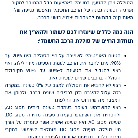
הסוללה ניתן להטעין בחשמל באמצעות כבל המחובר למקור
אנרגיה, וטעינה נכונה של הרכב החשמלי תאפשר נסיעה של
מאות ק"מ בהתאם להצהרות יצרני/יבואני הרכב.
הנה כמה כללים שיעזרו לכם לשמור ולהאריך את
תוחלת החיים של סוללת הרכב החשמלי:
הטווח האופטימלי לשמירה על חיי הסוללה הינו 20% עד
90%. ניתן לחבר את הרכב לעמת הטעינה מידי לילה, ואף
רצוי להגביל את הטעינה ל-80% עד 90% מקיבולת
הסוללה ברכבים שניתן לעשות זאת
רצוי לא להביא את הסוללה למצב של 0% טעינה. במקרה
כזה עלול להיגרם נזק לרכיבים שונים ברכב, ולרוקן את
המצבר מה שידרוש את החלפתו
רצוי להשתמש בעיקר בעמדת טעינה ביתית מסוג
AC
,
ולהפחית את השימוש בעמדת טעינה מהירה מסוג
DC
.
טעינה מסוג
AC
היא טעינה איטית אשר שומרת על אורך
חיי סוללה. טעינה מסוג
DC
מומלצת לשימוש במקרי
חירום בלבד, בנסיעות ארוכות ולעיתים רחוקות