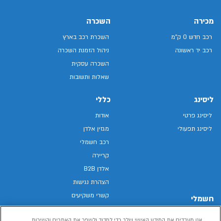
מכירה
השכרה
רכב חדש 0 ק"מ
השכרת רכב בארץ
רכב יד ראשונה
ניהול הזמנת השכרה
השכרה עסקית
שאלות ותשובות
ליסינג
כללי
ליסינג פרטי
אודות
ליסינג תפעולי
מגזין אלדן
רכב חשמלי
קריירה
אלדן B2B
הצהרת נגישות
קשרי משקיעים
חשמלי
מפת האתר
רכבים חשמליים באלדן
אנו מעבדים את המידע האישי שלך כדי למדוד ולשפר את האתרים והשירות