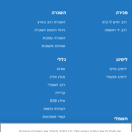
מכירה
השכרה
רכב חדש 0 ק"מ
השכרת רכב בארץ
רכב יד ראשונה
ניהול הזמנת השכרה
השכרה עסקית
שאלות ותשובות
ליסינג
כללי
ליסינג פרטי
אודות
ליסינג תפעולי
מגזין אלדן
רכב חשמלי
קריירה
אלדן B2B
הצהרת נגישות
קשרי משקיעים
חשמלי
מפת האתר
רכבים חשמליים באלדן
אנו מעבדים את המידע האישי שלך כדי למדוד ולשפר את האתרים והשירות