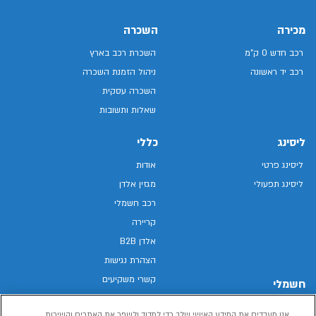
מכירה
השכרה
רכב חדש 0 ק"מ
השכרת רכב בארץ
רכב יד ראשונה
ניהול הזמנת השכרה
השכרה עסקית
שאלות ותשובות
ליסינג
כללי
ליסינג פרטי
אודות
ליסינג תפעולי
מגזין אלדן
רכב חשמלי
קריירה
אלדן B2B
הצהרת נגישות
קשרי משקיעים
חשמלי
מפת האתר
רכבים חשמליים באלדן
אנו מעבדים את המידע האישי שלך כדי למדוד ולשפר את האתרים והשירות