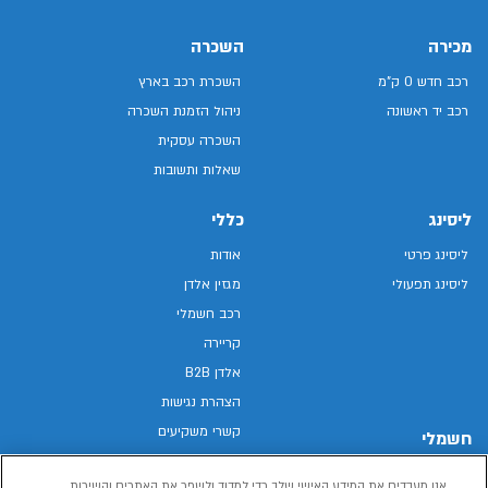
מכירה
השכרה
רכב חדש 0 ק"מ
השכרת רכב בארץ
רכב יד ראשונה
ניהול הזמנת השכרה
השכרה עסקית
שאלות ותשובות
ליסינג
כללי
ליסינג פרטי
אודות
ליסינג תפעולי
מגזין אלדן
רכב חשמלי
קריירה
אלדן B2B
הצהרת נגישות
קשרי משקיעים
חשמלי
מפת האתר
רכבים חשמליים באלדן
אנו מעבדים את המידע האישי שלך כדי למדוד ולשפר את האתרים והשירות