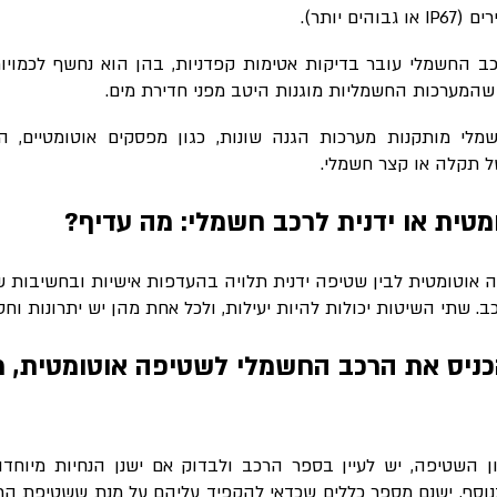
ים (
IP67
או גבוהים יותר).
כב החשמלי עובר בדיקות אטימות קפדניות, בהן הוא נחשף לכמויו
 שהמערכות החשמליות מוגנות היטב מפני חדירת מים.
מלי מותקנות מערכות הגנה שונות, כגון מפסקים אוטומטיים, 
תקלה או קצר חשמלי.
טית או ידנית לרכב חשמלי: מה עדיף?
 אוטומטית לבין שטיפה ידנית תלויה בהעדפות אישיות ובחשיבות שא
 שתי השיטות יכולות להיות יעילות, ולכל אחת מהן יש יתרונות וחסר
כניס את הרכב החשמלי לשטיפה אוטומטית, מ
 השטיפה, יש לעיין בספר הרכב ולבדוק אם ישנן הנחיות מיוחדו
וסף, ישנם מספר כללים שכדאי להקפיד עליהם על מנת ששטיפת הר