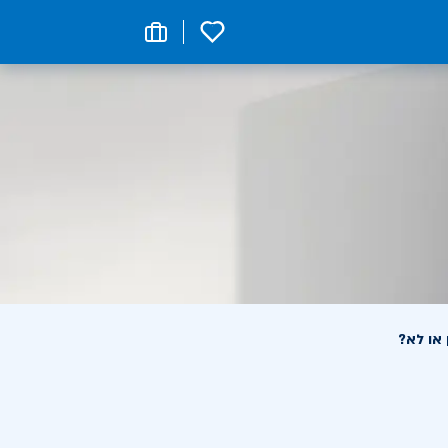
0
 או לא?