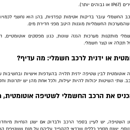
ים (
IP67
או גבוהים יותר).
כב החשמלי עובר בדיקות אטימות קפדניות, בהן הוא נחשף לכמויו
 שהמערכות החשמליות מוגנות היטב מפני חדירת מים.
מלי מותקנות מערכות הגנה שונות, כגון מפסקים אוטומטיים, 
תקלה או קצר חשמלי.
טית או ידנית לרכב חשמלי: מה עדיף?
 אוטומטית לבין שטיפה ידנית תלויה בהעדפות אישיות ובחשיבות שא
 שתי השיטות יכולות להיות יעילות, ולכל אחת מהן יש יתרונות וחסר
כניס את הרכב החשמלי לשטיפה אוטומטית, מ
 השטיפה, יש לעיין בספר הרכב ולבדוק אם ישנן הנחיות מיוחדו
וסף, ישנם מספר כללים שכדאי להקפיד עליהם על מנת ששטיפת הר