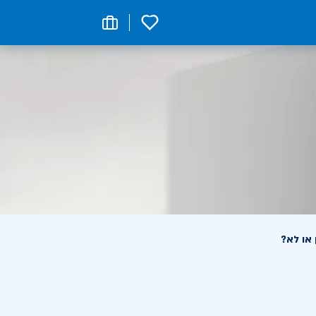
0
 או לא?