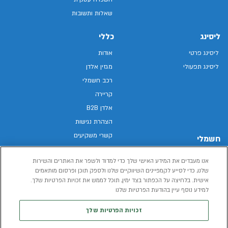
שאלות ותשובות
ליסינג
כללי
ליסינג פרטי
אודות
ליסינג תפעולי
מגזין אלדן
רכב חשמלי
קריירה
אלדן B2B
הצהרת נגישות
קשרי משקיעים
חשמלי
מפת האתר
רכבים חשמליים באלדן
אנו מעבדים את המידע האישי שלך כדי למדוד ולשפר את האתרים והשירות
מדיניות פרטיות
רכב חשמלי
שלנו, כדי לסייע לקמפיינים השיווקיים שלנו ולספק תוכן ופרסום מותאמים
תנאי שימוש
אישית. בלחיצה על הכפתור בצד ימין, תוכל לממש את זכויות הפרטיות שלך.
הכל על רכב חשמלי
דו"ח פומבי שכר שווה
למידע נוסף עיין בהודעת הפרטיות שלנו
מחשבון רכב חשמלי
קוד אתי
זכויות הפרטיות שלך
תנאי השכרת רכב