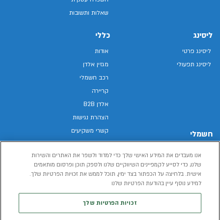
שאלות ותשובות
ליסינג
כללי
ליסינג פרטי
אודות
ליסינג תפעולי
מגזין אלדן
רכב חשמלי
קריירה
אלדן B2B
הצהרת נגישות
קשרי משקיעים
חשמלי
מפת האתר
רכבים חשמליים באלדן
אנו מעבדים את המידע האישי שלך כדי למדוד ולשפר את האתרים והשירות
מדיניות פרטיות
רכב חשמלי
שלנו, כדי לסייע לקמפיינים השיווקיים שלנו ולספק תוכן ופרסום מותאמים
תנאי שימוש
אישית. בלחיצה על הכפתור בצד ימין, תוכל לממש את זכויות הפרטיות שלך.
הכל על רכב חשמלי
דו"ח פומבי שכר שווה
למידע נוסף עיין בהודעת הפרטיות שלנו
מחשבון רכב חשמלי
קוד אתי
זכויות הפרטיות שלך
תנאי השכרת רכב