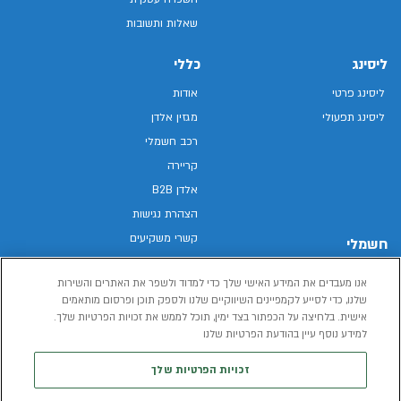
שאלות ותשובות
ליסינג
כללי
ליסינג פרטי
אודות
ליסינג תפעולי
מגזין אלדן
רכב חשמלי
קריירה
אלדן B2B
הצהרת נגישות
קשרי משקיעים
חשמלי
מפת האתר
רכבים חשמליים באלדן
אנו מעבדים את המידע האישי שלך כדי למדוד ולשפר את האתרים והשירות
מדיניות פרטיות
רכב חשמלי
שלנו, כדי לסייע לקמפיינים השיווקיים שלנו ולספק תוכן ופרסום מותאמים
תנאי שימוש
אישית. בלחיצה על הכפתור בצד ימין, תוכל לממש את זכויות הפרטיות שלך.
הכל על רכב חשמלי
דו"ח פומבי שכר שווה
למידע נוסף עיין בהודעת הפרטיות שלנו
מחשבון רכב חשמלי
קוד אתי
זכויות הפרטיות שלך
תנאי השכרת רכב