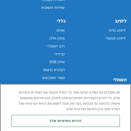
שאלות ותשובות
ליסינג
כללי
ליסינג פרטי
אודות
ליסינג תפעולי
מגזין אלדן
רכב חשמלי
קריירה
אלדן B2B
הצהרת נגישות
קשרי משקיעים
חשמלי
מפת האתר
רכבים חשמליים באלדן
אנו מעבדים את המידע האישי שלך כדי למדוד ולשפר את האתרים והשירות
מדיניות פרטיות
רכב חשמלי
שלנו, כדי לסייע לקמפיינים השיווקיים שלנו ולספק תוכן ופרסום מותאמים
תנאי שימוש
אישית. בלחיצה על הכפתור בצד ימין, תוכל לממש את זכויות הפרטיות שלך.
הכל על רכב חשמלי
דו"ח פומבי שכר שווה
למידע נוסף עיין בהודעת הפרטיות שלנו
מחשבון רכב חשמלי
קוד אתי
זכויות הפרטיות שלך
תנאי השכרת רכב