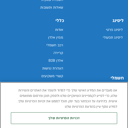
שאלות ותשובות
ליסינג
כללי
ליסינג פרטי
אודות
ליסינג תפעולי
מגזין אלדן
רכב חשמלי
קריירה
אלדן B2B
הצהרת נגישות
קשרי משקיעים
חשמלי
מפת האתר
רכבים חשמליים באלדן
אנו מעבדים את המידע האישי שלך כדי למדוד ולשפר את האתרים והשירות
מדיניות פרטיות
רכב חשמלי
שלנו, כדי לסייע לקמפיינים השיווקיים שלנו ולספק תוכן ופרסום מותאמים
תנאי שימוש
אישית. בלחיצה על הכפתור בצד ימין, תוכל לממש את זכויות הפרטיות שלך.
הכל על רכב חשמלי
דו"ח פומבי שכר שווה
למידע נוסף עיין בהודעת הפרטיות שלנו
מחשבון רכב חשמלי
קוד אתי
זכויות הפרטיות שלך
תנאי השכרת רכב