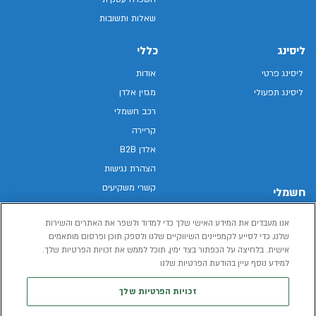
שאלות ותשובות
ליסינג
כללי
ליסינג פרטי
אודות
ליסינג תפעולי
מגזין אלדן
רכב חשמלי
קריירה
אלדן B2B
הצהרת נגישות
קשרי משקיעים
חשמלי
מפת האתר
רכבים חשמליים באלדן
אנו מעבדים את המידע האישי שלך כדי למדוד ולשפר את האתרים והשירות
מדיניות פרטיות
רכב חשמלי
שלנו, כדי לסייע לקמפיינים השיווקיים שלנו ולספק תוכן ופרסום מותאמים
תנאי שימוש
אישית. בלחיצה על הכפתור בצד ימין, תוכל לממש את זכויות הפרטיות שלך.
הכל על רכב חשמלי
דו"ח פומבי שכר שווה
למידע נוסף עיין בהודעת הפרטיות שלנו
מחשבון רכב חשמלי
קוד אתי
זכויות הפרטיות שלך
תנאי השכרת רכב