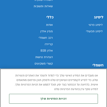
שאלות ותשובות
ליסינג
כללי
ליסינג פרטי
אודות
ליסינג תפעולי
מגזין אלדן
רכב חשמלי
קריירה
אלדן B2B
הצהרת נגישות
קשרי משקיעים
חשמלי
מפת האתר
רכבים חשמליים באלדן
אנו מעבדים את המידע האישי שלך כדי למדוד ולשפר את האתרים והשירות
מדיניות פרטיות
רכב חשמלי
שלנו, כדי לסייע לקמפיינים השיווקיים שלנו ולספק תוכן ופרסום מותאמים
תנאי שימוש
אישית. בלחיצה על הכפתור בצד ימין, תוכל לממש את זכויות הפרטיות שלך.
הכל על רכב חשמלי
דו"ח פומבי שכר שווה
למידע נוסף עיין בהודעת הפרטיות שלנו
מחשבון רכב חשמלי
קוד אתי
זכויות הפרטיות שלך
תנאי השכרת רכב