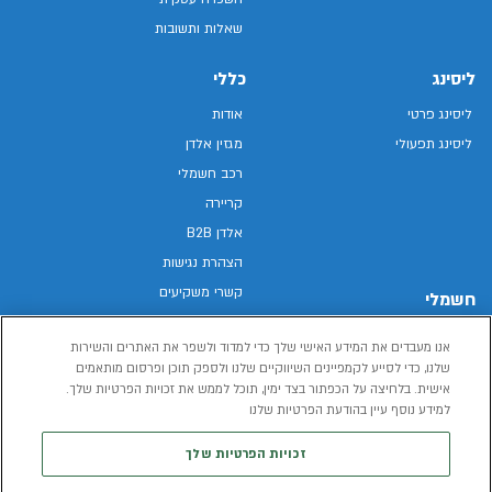
שאלות ותשובות
ליסינג
כללי
ליסינג פרטי
אודות
ליסינג תפעולי
מגזין אלדן
רכב חשמלי
קריירה
אלדן B2B
הצהרת נגישות
קשרי משקיעים
חשמלי
מפת האתר
רכבים חשמליים באלדן
אנו מעבדים את המידע האישי שלך כדי למדוד ולשפר את האתרים והשירות
מדיניות פרטיות
רכב חשמלי
שלנו, כדי לסייע לקמפיינים השיווקיים שלנו ולספק תוכן ופרסום מותאמים
תנאי שימוש
אישית. בלחיצה על הכפתור בצד ימין, תוכל לממש את זכויות הפרטיות שלך.
הכל על רכב חשמלי
דו"ח פומבי שכר שווה
למידע נוסף עיין בהודעת הפרטיות שלנו
מחשבון רכב חשמלי
קוד אתי
זכויות הפרטיות שלך
תנאי השכרת רכב