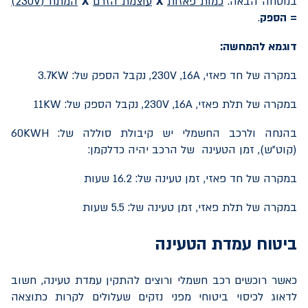
בנוסחה הבאה:
כמות פאזות
X
עוצמת הזרם
X
המתח (
230V
)
=
הספק
.
דוגמא להמחשה:
במקרה של חד פאזי,
16A
,
230V
, נקבל הספק של:
3.7KW
במקרה של תלת פאזי,
16A
,
230V
, נקבל הספק של:
11KW
בהנחה ולרכב החשמלי יש קיבולת סוללה של:
60KWH
(קוט"ש), זמן הטעינה של הרכב יהיה כדלקמן:
במקרה של חד פאזי, זמן טעינה של: 16.2 שעות
במקרה של תלת פאזי, זמן טעינה של: 5.5 שעות
ביטוח עמדת הטעינה
כאשר רוכשים רכב חשמלי ורוצים להתקין עמדת טעינה, חשוב
לדאוג לכיסוי ביטוחי מפני נזקים שעלולים לקרות כתוצאה