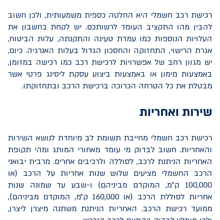
רכישת רכב חשמלי היא החלטה כספית משמעותית, ולכן חשוב
להבין מהו התקציב העומד לרשותכם. יש לקחת בחשבון את
העלויות הנוספות כמו עמדת טעינה והתקנתה, עלות הביטוח,
אגרת הרישוי, התחזוקה והחסכון הגדול בעלות האנרגיה. כיום,
יש מגוון רחב של אפשרויות לרכישת רכב כמו רכישה במזומן,
באמצעות מימון או באמצעות ביצוע עסקת ליסינג פרטי אשר
מבטלת את כל הטרחה הכרוכה ברכישת הרכב ובתחזוקתו.
שירות ואחריות
רכישת רכב חשמלי מחייבת תשומת לב מיוחדת לנושא השירות
והאחריות. חשוב לבדוק מי עומד מאחורי המותג ומהי תקופת
האחריות הניתנת לרכב, לסוללה ולרכיבים אחרים. מרבית יבואני
הרכב החשמלי מציעים שלוש שנות אחריות על הרכב (או
100,000 ק"מ, המוקדם מביניהם) ו-שבע עד שמונה שנות
אחריות לסוללת הרכב (או 160,000 ק״מ, המוקדם מביניהם),
ממועד רכישת הרכב. האחריות הניתנת משתנה מיצרן ליצרן,