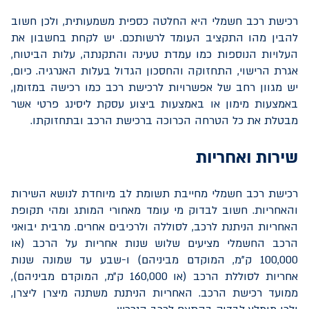
רכישת רכב חשמלי היא החלטה כספית משמעותית, ולכן חשוב
להבין מהו התקציב העומד לרשותכם. יש לקחת בחשבון את
העלויות הנוספות כמו עמדת טעינה והתקנתה, עלות הביטוח,
אגרת הרישוי, התחזוקה והחסכון הגדול בעלות האנרגיה. כיום,
יש מגוון רחב של אפשרויות לרכישת רכב כמו רכישה במזומן,
באמצעות מימון או באמצעות ביצוע עסקת ליסינג פרטי אשר
מבטלת את כל הטרחה הכרוכה ברכישת הרכב ובתחזוקתו.
שירות ואחריות
רכישת רכב חשמלי מחייבת תשומת לב מיוחדת לנושא השירות
והאחריות. חשוב לבדוק מי עומד מאחורי המותג ומהי תקופת
האחריות הניתנת לרכב, לסוללה ולרכיבים אחרים. מרבית יבואני
הרכב החשמלי מציעים שלוש שנות אחריות על הרכב (או
100,000 ק"מ, המוקדם מביניהם) ו-שבע עד שמונה שנות
אחריות לסוללת הרכב (או 160,000 ק״מ, המוקדם מביניהם),
ממועד רכישת הרכב. האחריות הניתנת משתנה מיצרן ליצרן,