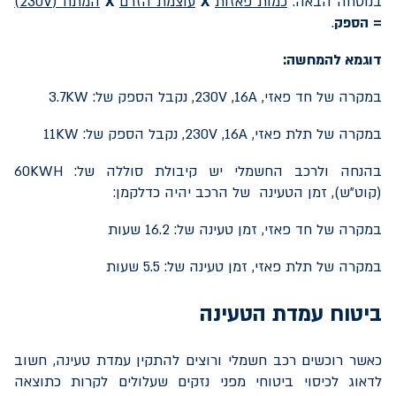
בנוסחה הבאה:
כמות פאזות
X
עוצמת הזרם
X
המתח (
230V
)
=
הספק
.
דוגמא להמחשה:
במקרה של חד פאזי,
16A
,
230V
, נקבל הספק של:
3.7KW
במקרה של תלת פאזי,
16A
,
230V
, נקבל הספק של:
11KW
בהנחה ולרכב החשמלי יש קיבולת סוללה של:
60KWH
(קוט"ש), זמן הטעינה של הרכב יהיה כדלקמן:
במקרה של חד פאזי, זמן טעינה של: 16.2 שעות
במקרה של תלת פאזי, זמן טעינה של: 5.5 שעות
ביטוח עמדת הטעינה
כאשר רוכשים רכב חשמלי ורוצים להתקין עמדת טעינה, חשוב
לדאוג לכיסוי ביטוחי מפני נזקים שעלולים לקרות כתוצאה