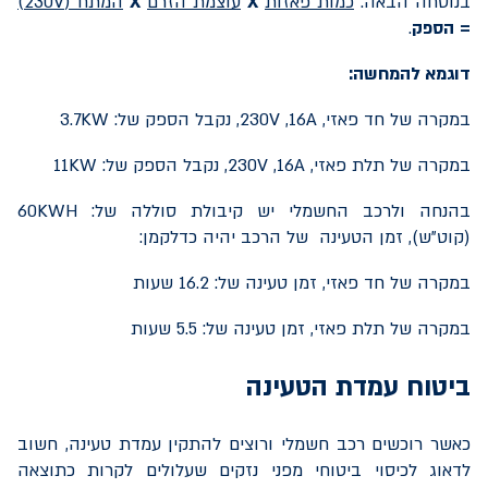
בנוסחה הבאה:
כמות פאזות
X
עוצמת הזרם
X
המתח (
230V
)
=
הספק
.
דוגמא להמחשה:
במקרה של חד פאזי,
16A
,
230V
, נקבל הספק של:
3.7KW
במקרה של תלת פאזי,
16A
,
230V
, נקבל הספק של:
11KW
בהנחה ולרכב החשמלי יש קיבולת סוללה של:
60KWH
(קוט"ש), זמן הטעינה של הרכב יהיה כדלקמן:
במקרה של חד פאזי, זמן טעינה של: 16.2 שעות
במקרה של תלת פאזי, זמן טעינה של: 5.5 שעות
ביטוח עמדת הטעינה
כאשר רוכשים רכב חשמלי ורוצים להתקין עמדת טעינה, חשוב
לדאוג לכיסוי ביטוחי מפני נזקים שעלולים לקרות כתוצאה