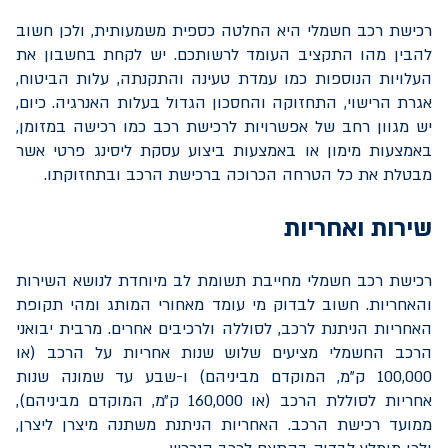
רכישת רכב חשמלי היא החלטה כספית משמעותית, ולכן חשוב
להבין מהו התקציב העומד לרשותכם. יש לקחת בחשבון את
העלויות הנוספות כמו עמדת טעינה והתקנתה, עלות הביטוח,
אגרת הרישוי, התחזוקה והחסכון הגדול בעלות האנרגיה. כיום,
יש מגוון רחב של אפשרויות לרכישת רכב כמו רכישה במזומן,
באמצעות מימון או באמצעות ביצוע עסקת ליסינג פרטי אשר
מבטלת את כל הטרחה הכרוכה ברכישת הרכב ובתחזוקתו.
שירות ואחריות
רכישת רכב חשמלי מחייבת תשומת לב מיוחדת לנושא השירות
והאחריות. חשוב לבדוק מי עומד מאחורי המותג ומהי תקופת
האחריות הניתנת לרכב, לסוללה ולרכיבים אחרים. מרבית יבואני
הרכב החשמלי מציעים שלוש שנות אחריות על הרכב (או
100,000 ק"מ, המוקדם מביניהם) ו-שבע עד שמונה שנות
אחריות לסוללת הרכב (או 160,000 ק״מ, המוקדם מביניהם),
ממועד רכישת הרכב. האחריות הניתנת משתנה מיצרן ליצרן,