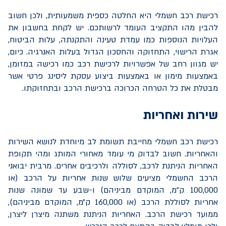
רכישת רכב חשמלי היא החלטה כספית משמעותית, ולכן חשוב
להבין מהו התקציב העומד לרשותכם. יש לקחת בחשבון את
העלויות הנוספות כמו עמדת טעינה והתקנתה, עלות הביטוח,
אגרת הרישוי, התחזוקה והחסכון הגדול בעלות האנרגיה. כיום,
יש מגוון רחב של אפשרויות לרכישת רכב כמו רכישה במזומן,
באמצעות מימון או באמצעות ביצוע עסקת ליסינג פרטי אשר
מבטלת את כל הטרחה הכרוכה ברכישת הרכב ובתחזוקתו.
שירות ואחריות
רכישת רכב חשמלי מחייבת תשומת לב מיוחדת לנושא השירות
והאחריות. חשוב לבדוק מי עומד מאחורי המותג ומהי תקופת
האחריות הניתנת לרכב, לסוללה ולרכיבים אחרים. מרבית יבואני
הרכב החשמלי מציעים שלוש שנות אחריות על הרכב (או
100,000 ק"מ, המוקדם מביניהם) ו-שבע עד שמונה שנות
אחריות לסוללת הרכב (או 160,000 ק״מ, המוקדם מביניהם),
ממועד רכישת הרכב. האחריות הניתנת משתנה מיצרן ליצרן,