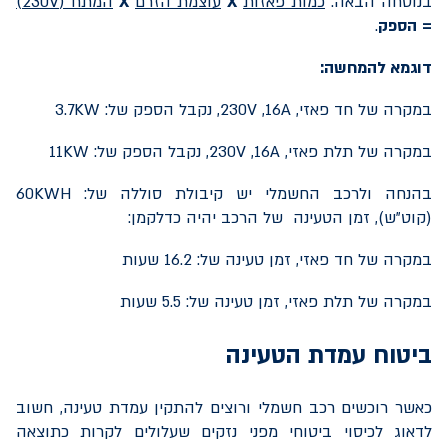
בנוסחה הבאה:
כמות פאזות
X
עוצמת הזרם
X
המתח (
230V
)
=
הספק
.
דוגמא להמחשה:
במקרה של חד פאזי,
16A
,
230V
, נקבל הספק של:
3.7KW
במקרה של תלת פאזי,
16A
,
230V
, נקבל הספק של:
11KW
בהנחה ולרכב החשמלי יש קיבולת סוללה של:
60KWH
(קוט"ש), זמן הטעינה של הרכב יהיה כדלקמן:
במקרה של חד פאזי, זמן טעינה של: 16.2 שעות
במקרה של תלת פאזי, זמן טעינה של: 5.5 שעות
ביטוח עמדת הטעינה
כאשר רוכשים רכב חשמלי ורוצים להתקין עמדת טעינה, חשוב
לדאוג לכיסוי ביטוחי מפני נזקים שעלולים לקרות כתוצאה