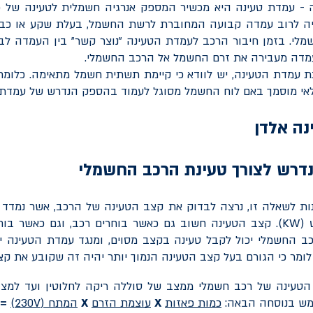
 - עמדת טעינה היא מכשיר המספק אנרגיה חשמלית לטעינה של כל
 לרוב עמדה קבועה המחוברת לרשת החשמל, בעלת שקע או כבל
מלי. בזמן חיבור הרכב לעמדת הטעינה "נוצר קשר" בין העמדה לב
מדה מעבירה את זרם החשמל אל הרכב החשמלי.
 עמדת הטעינה, יש לוודא כי קיימת תשתית חשמל מתאימה. כלומר,
לאי מוסמך באם לוח החשמל מסוגל לעמוד בהספק הנדרש של עמדת 
נדרש לצורך טעינת הרכב החשמלי
ות לשאלה זו, נרצה לבדוק את קצב הטעינה של הרכב, אשר נמדד 
 (
KW
). קצב הטעינה חשוב גם כאשר בוחרים רכב, וגם כאשר בוח
ב החשמלי יכול לקבל טעינה בקצב מסוים, ומנגד עמדת הטעינה יכ
 לומר כי הגורם בעל קצב הטעינה הנמוך יותר יהיה זה שקובע את קצ
 הטעינה של רכב חשמלי ממצב של סוללה ריקה לחלוטין ועד למצ
כמות פאזות
X
עוצמת הזרם
X
המתח (
230V
)
=