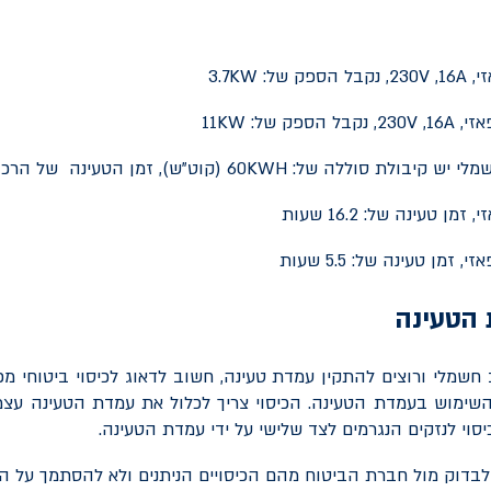
י,
16A
,
230V
, נקבל הספק של:
3.7KW
זי,
16A
,
230V
, נקבל הספק של:
11KW
מלי יש קיבולת סוללה של:
60KWH
(קוט"ש), זמן הטעינה של הרכב
 טעינה של: 16.2 שעות
מן טעינה של: 5.5 שעות
 הטעינה
חשמלי ורוצים להתקין עמדת טעינה, חשוב לדאוג לכיסוי ביטוחי מפנ
ימוש בעמדת הטעינה. הכיסוי צריך לכלול את עמדת הטעינה עצמה
יסוי לנזקים הנגרמים לצד שלישי על ידי עמדת הטעינה.
בדוק מול חברת הביטוח מהם הכיסויים הניתנים ולא להסתמך על הכ