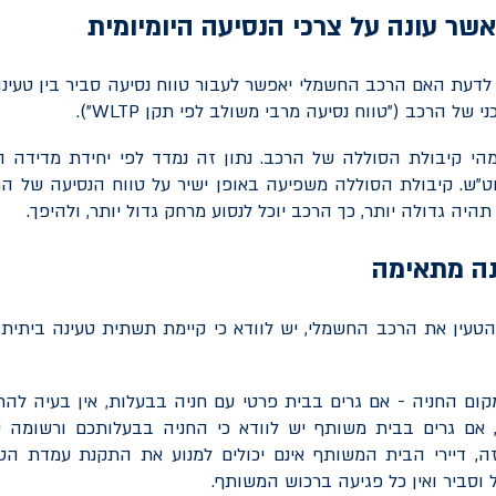
אשר עונה על צרכי הנסיעה היומיומית
דעת האם הרכב החשמלי יאפשר לעבור טווח נסיעה סביר בין טעינה 
י של הרכב ("טווח נסיעה מרבי משולב לפי תקן
WLTP
").
מהי קיבולת הסוללה של הרכב. נתון זה נמדד לפי יחידת מדידה ה
וט"ש. קיבולת הסוללה משפיעה באופן ישיר על טווח הנסיעה של ה
יה גדולה יותר, כך הרכב יוכל לנסוע מרחק גדול יותר, ולהיפך.
ה מתאימה
הטעין את הרכב החשמלי, יש לוודא כי קיימת תשתית טעינה ביתית
ום החניה - אם גרים בבית פרטי עם חניה בבעלות, אין בעיה להת
 אם גרים בבית משותף יש לוודא כי החניה בבעלותכם ורשומה 
, דיירי הבית המשותף אינם יכולים למנוע את התקנת עמדת הטע
 וסביר ואין כל פגיעה ברכוש המשותף.