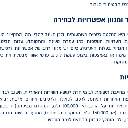
רט הבטיחות הגבוה.
 ומגוון אפשרויות לבחירה
 היא החלטה כספית משמעותית, ולכן חשוב להבין מהו התקציב העו
 העלויות הנוספות כמו עמדת טעינה והתקנתה, עלות הביטוח,
הגדול בעלות האנרגיה. כיום, יש מגוון רחב של אפשרויות לרכיש
 מימון או באמצעות ביצוע עסקת ליסינג פרטי אשר מבטלת את כ
חזוקתו.
ות
מחייבת תשומת לב מיוחדת לנושא השירות והאחריות. חשוב לבדוק
ת האחריות הניתנת לרכב, לסוללה ולרכיבים אחרים. מרבית יבוא
מציעים שלוש שנות אחריות על הרכב (או 100,000 ק"מ, המוקדם
אחריות לסוללת הרכב (או 160,000 ק״מ, המוקדם מביניהם), ממועד רכיש
ן, ולכן מומלץ לבדוק בהתאם לרכב הנרכש.