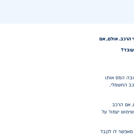
המעסיק, מחויב בתשלום מס אשר עומד כיום על 2.48% משווי הרכב. אולם, אם
ובה המס אותו
עבר לרכב החשמלי,
היא 100,000 ₪, ישלם העובד 2,480 ₪. אולם, אם הרכב
. במקרה שכזה, שווי השימוש יעמוד על
מאפשר לו לקבל