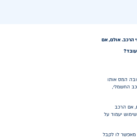
המעסיק, מחויב בתשלום מס אשר עומד כיום על 2.48% משווי הרכב. אולם, אם
ובה המס אותו
עבר לרכב החשמלי,
היא 100,000 ₪, ישלם העובד 2,480 ₪. אולם, אם הרכב
. במקרה שכזה, שווי השימוש יעמוד על
מאפשר לו לקבל