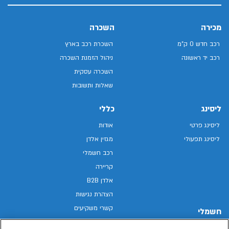
מכירה
השכרה
רכב חדש 0 ק"מ
השכרת רכב בארץ
רכב יד ראשונה
ניהול הזמנת השכרה
השכרה עסקית
שאלות ותשובות
ליסינג
כללי
ליסינג פרטי
אודות
ליסינג תפעולי
מגזין אלדן
רכב חשמלי
קריירה
אלדן B2B
הצהרת נגישות
קשרי משקיעים
חשמלי
מפת האתר
רכבים חשמליים באלדן