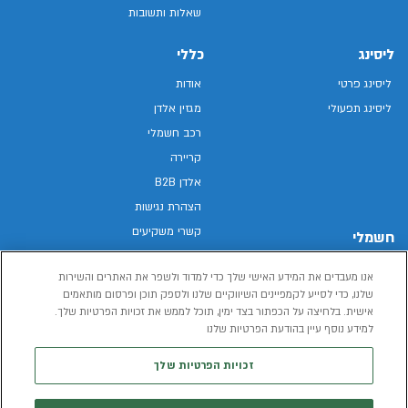
שאלות ותשובות
ליסינג
כללי
ליסינג פרטי
אודות
ליסינג תפעולי
מגזין אלדן
רכב חשמלי
קריירה
אלדן B2B
הצהרת נגישות
קשרי משקיעים
חשמלי
מפת האתר
רכבים חשמליים באלדן
אנו מעבדים את המידע האישי שלך כדי למדוד ולשפר את האתרים והשירות
מדיניות פרטיות
רכב חשמלי
שלנו, כדי לסייע לקמפיינים השיווקיים שלנו ולספק תוכן ופרסום מותאמים
תנאי שימוש
אישית. בלחיצה על הכפתור בצד ימין, תוכל לממש את זכויות הפרטיות שלך.
הכל על רכב חשמלי
דו"ח פומבי שכר שווה
למידע נוסף עיין בהודעת הפרטיות שלנו
מחשבון רכב חשמלי
קוד אתי
זכויות הפרטיות שלך
תנאי השכרת רכב