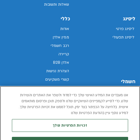
שאלות ותשובות
ליסינג
כללי
ליסינג פרטי
אודות
ליסינג תפעולי
מגזין אלדן
רכב חשמלי
קריירה
אלדן B2B
הצהרת נגישות
קשרי משקיעים
חשמלי
מפת האתר
רכבים חשמליים באלדן
אנו מעבדים את המידע האישי שלך כדי למדוד ולשפר את האתרים והשירות
מדיניות פרטיות
רכב חשמלי
שלנו, כדי לסייע לקמפיינים השיווקיים שלנו ולספק תוכן ופרסום מותאמים
תנאי שימוש
אישית. בלחיצה על הכפתור בצד ימין, תוכל לממש את זכויות הפרטיות שלך.
הכל על רכב חשמלי
דו"ח פומבי שכר שווה
למידע נוסף עיין בהודעת הפרטיות שלנו
מחשבון רכב חשמלי
קוד אתי
זכויות הפרטיות שלך
תנאי השכרת רכב