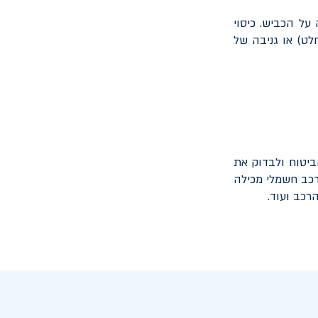
על הכביש. כיסוי
לט) או גניבה של
יטוח ולבדוק את
רכב חשמלי מכילה
רכב ועוד.