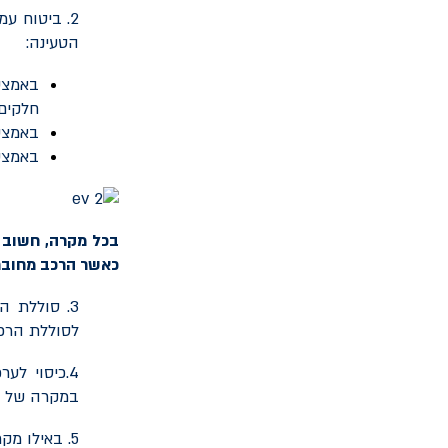
2. ביטוח ע
הטעינה:
באמצע
חלקים 
באמצע
באמצעו
בכל מקרה, חשוב ל
כאשר הרכב מחובר
3. סוללת 
לסוללת הרכב
4.כיסוי ל
במקרה של גנ
5. באילו מקרים ניתן שירות רכב חליפי ולכמה זמן?