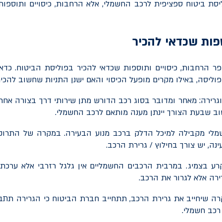
וליסת ביטוח ספציפית לרכב החשמלי, אלא הרחבות, כיסויים ותוספו
ספות שכדאי להכיר
פר הרחבות, כיסויים ותוספות שכדאי להכיר בפוליסת הביטוח. כד
וליסה, באילו מקרים מופעל הכיסוי והאם ישנן התניות שחשוב להכיר
וגרירה: מאחר ומדובר בסוג רכב הדורש מתן שירותי דרך בצורה אחרת
שוב שבעת הצורך יינתן מענה מותאם לרכב החשמלי.
לי מקבילה למיכל הדלק ברכב מנוע הבעירה. במקרה של התרוקנ
ה, יש צורך בחילוץ / גרירת הרכב.
רע בצמיג. במרבית הרכבים החשמליים אין גלגל רזרבי אלא ערכת 
ירה אלא לגרור את הרכב.
רה שיחייב את גרירת הרכב, תתחייב חברת הביטוח כי הגרירה תת
כב חשמלי.