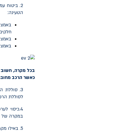
2. ביטוח ע
הטעינה:
באמצע
חלקים 
באמצע
באמצעו
בכל מקרה, חשוב ל
כאשר הרכב מחובר
3. סוללת 
לסוללת הרכב
4.כיסוי ל
במקרה של גנ
5. באילו מקרים ניתן שירות רכב חליפי ולכמה זמן?