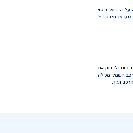
על הכביש. כיסוי
לט) או גניבה של
יטוח ולבדוק את
רכב חשמלי מכילה
רכב ועוד.