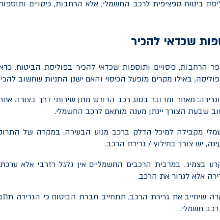
וליסת ביטוח ספציפית לרכב החשמלי, אלא הרחבות, כיסויים ותוספו
ספות שכדאי להכיר
פר הרחבות, כיסויים ותוספות שכדאי להכיר בפוליסת הביטוח. כד
וליסה, באילו מקרים מופעל הכיסוי והאם ישנן התניות שחשוב להכיר
וגרירה: מאחר ומדובר בסוג רכב הדורש מתן שירותי דרך בצורה אחרת
שוב שבעת הצורך יינתן מענה מותאם לרכב החשמלי.
לי מקבילה למיכל הדלק ברכב מנוע הבעירה. במקרה של התרוקנ
ה, יש צורך בחילוץ / גרירת הרכב.
רע בצמיג. במרבית הרכבים החשמליים אין גלגל רזרבי אלא ערכת 
ירה אלא לגרור את הרכב.
רה שיחייב את גרירת הרכב, תתחייב חברת הביטוח כי הגרירה תת
כב חשמלי.